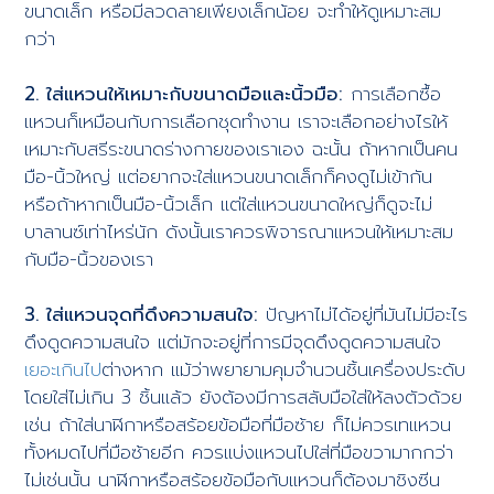
ขนาดเล็ก หรือมีลวดลายเพียงเล็กน้อย จะทำให้ดูเหมาะสม
กว่า
2. ใส่แหวนให้เหมาะกับขนาดมือและนิ้วมือ:
การเลือกซื้อ
แหวนก็เหมือนกับการเลือกชุดทำงาน เราจะเลือกอย่างไรให้
เหมาะกับสรีระขนาดร่างกายของเราเอง ฉะนั้น ถ้าหากเป็นคน
มือ-นิ้วใหญ่ แต่อยากจะใส่แหวนขนาดเล็กก็คงดูไม่เข้ากัน
หรือถ้าหากเป็นมือ-นิ้วเล็ก แต่ใส่แหวนขนาดใหญ่ก็ดูจะไม่
บาลานซ์เท่าไหร่นัก ดังนั้นเราควรพิจารณาแหวนให้เหมาะสม
กับมือ-นิ้วของเรา
3. ใส่แหวนจุดที่ดึงความสนใจ:
ปัญหาไม่ได้อยู่ที่มันไม่มีอะไร
ดึงดูดความสนใจ แต่มักจะอยู่ที่การมีจุดดึงดูดความสนใจ
เยอะเกินไป
ต่างหาก แม้ว่าพยายามคุมจำนวนชิ้นเครื่องประดับ
โดยใส่ไม่เกิน 3 ชิ้นแล้ว ยังต้องมีการสลับมือใส่ให้ลงตัวด้วย
เช่น ถ้าใส่นาฬิกาหรือสร้อยข้อมือที่มือซ้าย ก็ไม่ควรเทแหวน
ทั้งหมดไปที่มือซ้ายอีก ควรแบ่งแหวนไปใส่ที่มือขวามากกว่า
ไม่เช่นนั้น นาฬิกาหรือสร้อยข้อมือกับแหวนก็ต้องมาชิงซีน