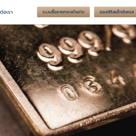
ต่อเรา
ระบบซื้อขายทองคำแท่ง
ออสสิริสเอ็กซ์เพรส