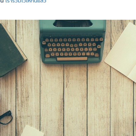
นี้
เรารวมไว้ให้ที่นี่แล้ว