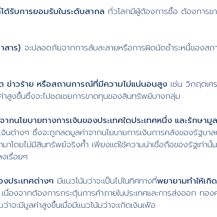
ี่ได้รับการยอมรับในระดับสากล
ทั่วโลกมีผู้ต้องการซื้อ ต้องการขาย
ราสาร)
จะปลอดภัยจากการล้มละลายหรือการผิดนัดชำระหนี้ของสถาบ
ฤต ข่าวร้าย หรือสถานการณ์ที่มีความไม่แน่นอนสูง
เช่น วิกฤตเศร
ค่าสูงขึ้นซึ่งจะไปชดเชยการขาดทุนของสินทรัพย์บางกลุ่ม
าจากนโยบายทางการเงินของประเทศใดประเทศหนึ่ง และรักษามูล
งินต่างๆ ซึ่งจะถูกลดมูลค่าจากนโยบายการเงินการคลังของรัฐบาลป
าโดยไม่มีสินทรัพย์จริงค้ำ เพียงแต่ใช้ความน่าเชื่อถือของรัฐเท่านั้
ลงเรื่อยๆ
องประเทศต่างๆ
มีแนวโน้มว่าจะเป็นไปในทิศทางที่
พยายามทำให้เกิด
นื่องจากต้องการกระตุ้นการค้าภายในประเทศและการส่งออก ทองคำเ
่าจะมีมูลค่าสูงขึ้นเมื่อมีแนวโน้มว่าจะเกิดเงินเฟ้อ