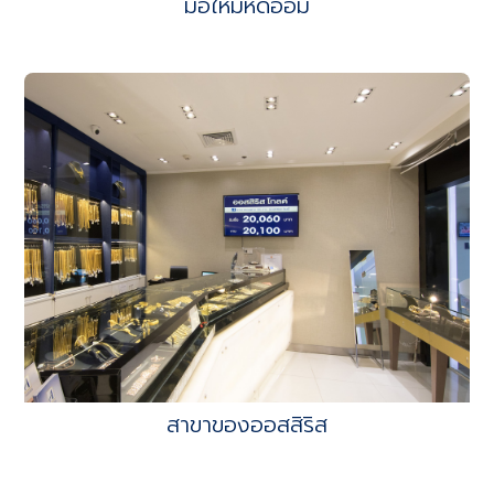
มือใหม่หัดออม
สาขาของออสสิริส